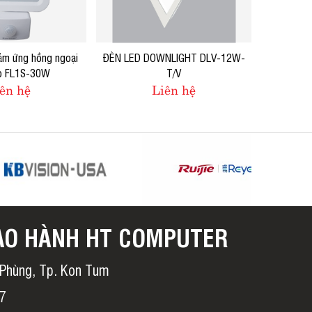
ảm ứng hồng ngoại
ĐÈN LED DOWNLIGHT DLV-12W-
p FL1S-30W
T/V
ên hệ
Liên hệ
ẢO HÀNH HT COMPUTER
h Phùng, Tp. Kon Tum
37