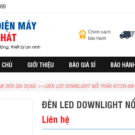
569
Chính sách
bảo hành
 CHỦ
GIỚI THIỆU
BÁO GIÁ SỈ
BẢO HÀN
 BỊ ĐÈN GIA DỤNG
ĐÈN LED DOWNLIGHT NỔI TRẦN NT120-6W-
ĐÈN LED DOWNLIGHT NỔ
Liên hệ