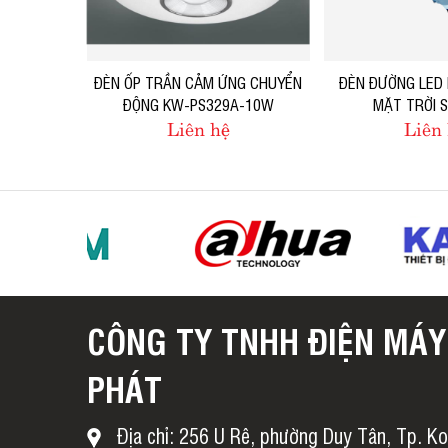
ĐÈN ỐP TRẦN CẢM ỨNG CHUYỂN
ĐÈN ĐƯỜNG LED
ĐỘNG KW-PS329A-10W
MẶT TRỜI 
Liên hệ
Liên
CÔNG TY TNHH ĐIỆN MÁY
PHÁT
Địa chỉ: 256 U Rê, phường Duy Tân, Tp. K