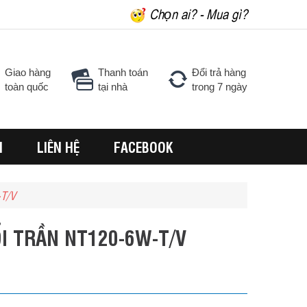
Chọn ai? - Mua gì?
Giao hàng
Thanh toán
Đổi trả hàng
toàn quốc
tại nhà
trong 7 ngày
H
LIÊN HỆ
FACEBOOK
T/V
I TRẦN NT120-6W-T/V