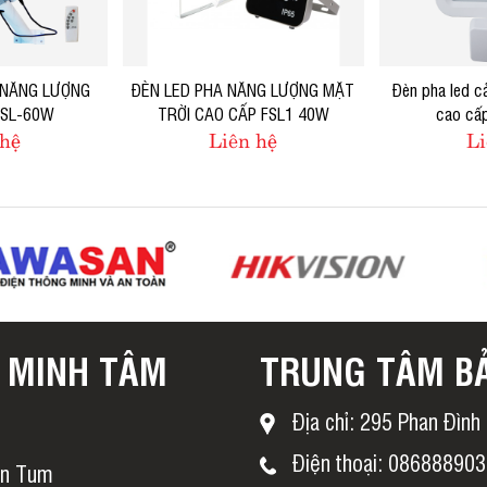
 NĂNG LƯỢNG
ĐÈN LED PHA NĂNG LƯỢNG MẶT
Đèn pha led c
SSL-60W
TRỜI CAO CẤP FSL1 40W
cao cấ
 hệ
Liên hệ
Li
 MINH TÂM
TRUNG TÂM B
Địa chỉ: 295 Phan Đìn
Điện thoại: 08688890
on Tum